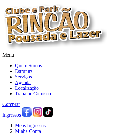
Menu
Quem Somos
Estrutura
Serviços
Agenda
Localização
Trabalhe Conosco
Comprar
Ingressos
Meus Ingressos
Minha Conta