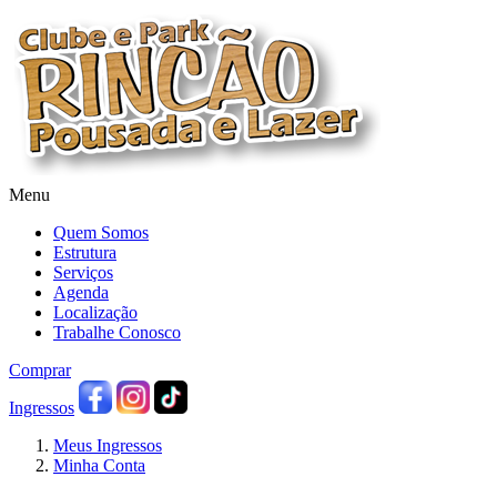
Menu
Quem Somos
Estrutura
Serviços
Agenda
Localização
Trabalhe Conosco
Comprar
Ingressos
Meus Ingressos
Minha Conta