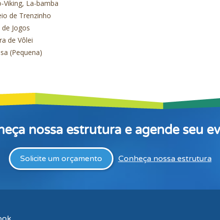
-Viking, La-bamba
io de Trenzinho
 de Jogos
a de Vôlei
esa (Pequena)
eça nossa estrutura e agende seu e
Solicite um orçamento
Conheça nossa estrutura
ook