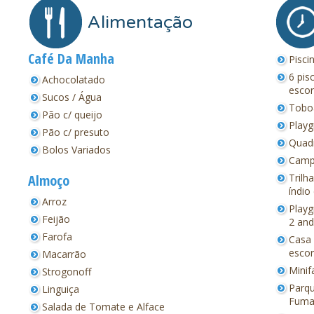
Alimentação
Café Da Manha
Pisci
6 pis
Achocolatado
escor
Sucos / Água
Toboá
Pão c/ queijo
Playg
Pão c/ presuto
Quadr
Bolos Variados
Campo
Almoço
Trilh
índio
Arroz
Playg
Feijão
2 and
Farofa
Casa 
esco
Macarrão
Minif
Strogonoff
Parqu
Linguiça
Fumaç
Salada de Tomate e Alface