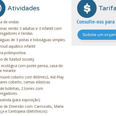
Atividades
Tarif
Consulte-nos para 
na de ondas
cinas sendo 3 adultas e 3 infantil com
regadores e tendas
Solicite um orça
guas de 3 pistas e toboáguas simples
roud aquático infantil
a poliesportiva
 de futebol Society
a ecológica com ponte pensa, casa do
 e mirante
round coberto com 800mts2, Kid-Play
ares coberto, camas elásticas
de bolinhas, 2 torres com
rregadores
azenda (para exposição)
e de Diversão com: Carrosséis, Maria
a e Centopeia (Eletrônicos)