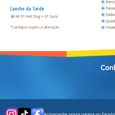
Barco
Lanche da Tarde
Passe
Salão
Kit 01 Hot Dog + 01 Suco
Quadr
*Cardápio sujeito a alteração
Tirol
Conh
Acompanhe nossa página no Faceb