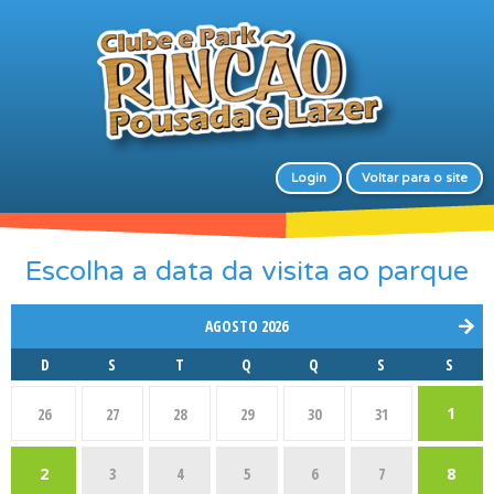
Login
Voltar para o site
Escolha a data da visita ao parque
AGOSTO 2026
D
S
T
Q
Q
S
S
1
26
27
28
29
30
31
2
3
4
5
6
7
8