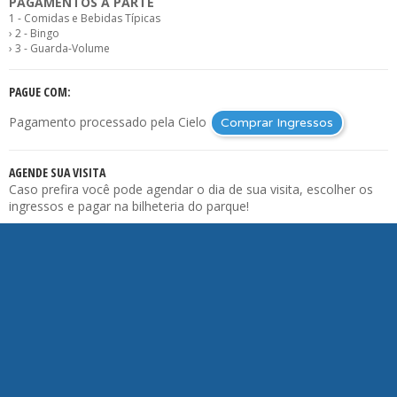
PAGAMENTOS À PARTE
1 - Comidas e Bebidas Típicas
› 2 - Bingo
› 3 - Guarda-Volume
PAGUE COM:
Pagamento processado pela Cielo
Comprar Ingressos
AGENDE SUA VISITA
Caso prefira você pode agendar o dia de sua visita, escolher os
ingressos e pagar na bilheteria do parque!
Agendar visita
Acompanhe nossa página no Facebook
Av. do Jaceguava, 2.222