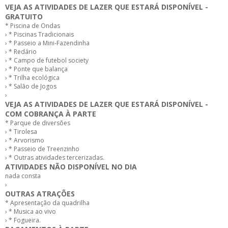
VEJA AS ATIVIDADES DE LAZER QUE ESTARÁ DISPONÍVEL -
GRATUITO
* Piscina de Ondas
› * Piscinas Tradicionais
› * Passeio a Mini-Fazendinha
› * Redário
› * Campo de futebol society
› * Ponte que balança
› * Trilha ecológica
› * Salão de Jogos
›
VEJA AS ATIVIDADES DE LAZER QUE ESTARÁ DISPONÍVEL -
COM COBRANÇA À PARTE
* Parque de diversões
› * Tirolesa
› * Arvorismo
› * Passeio de Treenzinho
› * Outras atividades tercerizadas.
ATIVIDADES NÃO DISPONÍVEL NO DIA
nada consta
›
OUTRAS ATRAÇÕES
* Apresentação da quadrilha
› * Musica ao vivo
› * Fogueira.