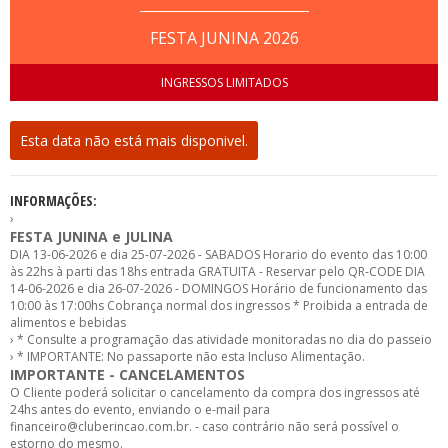
FESTA JUNINA 2026
INGRESSOS LIMITADOS
Esta data não está mais disponivel.
INFORMAÇÕES:
›
FESTA JUNINA e JULINA
DIA 13-06-2026 e dia 25-07-2026 - SABADOS Horario do evento das 10:00
às 22hs à parti das 18hs entrada GRATUITA - Reservar pelo QR-CODE DIA
14-06-2026 e dia 26-07-2026 - DOMINGOS Horário de funcionamento das
10:00 às 17:00hs Cobrança normal dos ingressos * Proibida a entrada de
alimentos e bebidas
› * Consulte a programação das atividade monitoradas no dia do passeio
› * IMPORTANTE: No passaporte não esta Incluso Alimentação.
IMPORTANTE - CANCELAMENTOS
O Cliente poderá solicitar o cancelamento da compra dos ingressos até
24hs antes do evento, enviando o e-mail para
financeiro@cluberincao.com.br. - caso contrário não será possível o
estorno do mesmo.